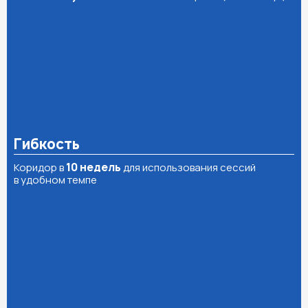
6 индивидуальных
сессий с экспертом (по 30 минут).
Гибкость
Коридор в
10 недель
для использования сессий
в удобном темпе