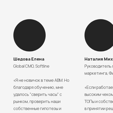
Шедова Елена
Наталия Мих
Global CMO, Softline
Руководитель 
маркетинга, Ф
«Я не новичок в теме ABM. Но
благодаря обучению, мне
«Если работает
удалось "сверить часы" с
высоким чеком
рынком, проверить наши
ТОПы и собств
собственные гипотезы и
в принятии ре