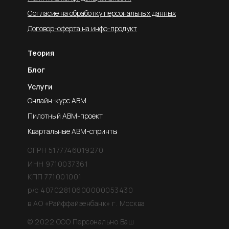
Политика конфиденциальности
Согласие на обработку персональных данных
Договор-оферта на инфо-продукт
Теория
Блог
Услуги
Онлайн-курс ABM
Пилотный ABM-проект
Квартальные ABM-cпринты
ОГРН 5177746019270
ИНН 9710037361
КПП 771001001
р/с 40702810600000053430
в АО «Райффайзенбанк» г. Москва